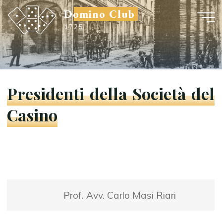
Salta
Domino Club
al
1725
contenuto
Presidenti della Società del
Casino
Prof. Avv. Carlo Masi Riari