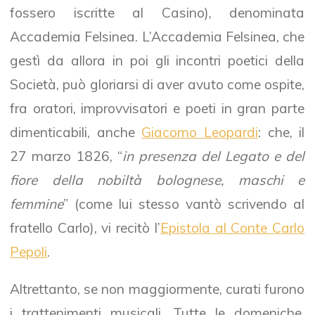
fossero iscritte al Casino), denominata
Accademia Felsinea. L’Accademia Felsinea, che
gestì da allora in poi gli incontri poetici della
Società, può gloriarsi di aver avuto come ospite,
fra oratori, improvvisatori e poeti in gran parte
dimenticabili, anche
Giacomo Leopardi
: che, il
27 marzo 1826, “
in presenza del Legato e del
fiore della nobiltà bolognese, maschi e
femmine
” (come lui stesso vantò scrivendo al
fratello Carlo), vi recitò l’
Epistola al Conte Carlo
Pepoli
.
Altrettanto, se non maggiormente, curati furono
i trattenimenti musicali. Tutte le domeniche,