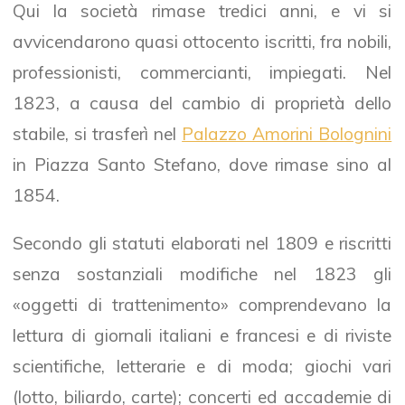
Qui la società rimase tredici anni, e vi si
avvicendarono quasi ottocento iscritti, fra nobili,
professionisti, commercianti, impiegati. Nel
1823, a causa del cambio di proprietà dello
stabile, si trasferì nel
Palazzo Amorini Bolognini
in Piazza Santo Stefano, dove rimase sino al
1854.
Secondo gli statuti elaborati nel 1809 e riscritti
senza sostanziali modifiche nel 1823 gli
«oggetti di trattenimento» comprendevano la
lettura di giornali italiani e francesi e di riviste
scientifiche, letterarie e di moda; giochi vari
(lotto, biliardo, carte); concerti ed accademie di