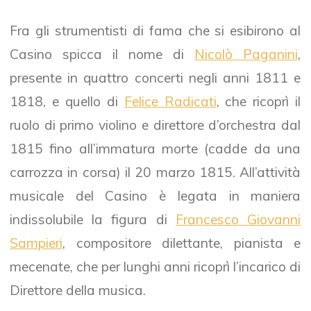
Fra gli strumentisti di fama che si esibirono al
Casino spicca il nome di
Nicolò Paganini
,
presente in quattro concerti negli anni 1811 e
1818, e quello di
Felice Radicati
, che ricoprì il
ruolo di primo violino e direttore d’orchestra dal
1815 fino all’immatura morte (cadde da una
carrozza in corsa) il 20 marzo 1815. All’attività
musicale del Casino è legata in maniera
indissolubile la figura di
Francesco Giovanni
Sampieri
, compositore dilettante, pianista e
mecenate, che per lunghi anni ricoprì l’incarico di
Direttore della musica.