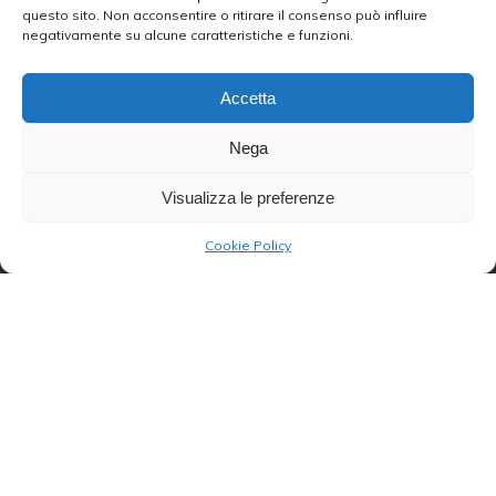
questo sito. Non acconsentire o ritirare il consenso può influire
negativamente su alcune caratteristiche e funzioni.
Accetta
Nega
Visualizza le preferenze
Cookie Policy
Welcome
The Domino Club of Bologna, Italy, is among the
oldest gentlemen’s club in the world. In 1725,
male members of the Bolognese aristocracy