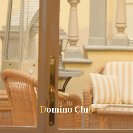
D
o
m
i
n
o
C
l
u
b