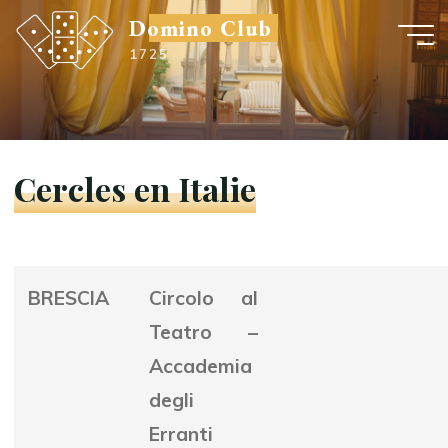
Aller
Domino Club
au
1725
contenu
Cercles en Italie
BRESCIA
Circolo al
Teatro –
Accademia
degli
Erranti