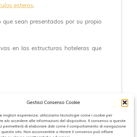
culos esteros
.
b que sean presentados por su propio
rvas en las estructuras hoteleras que
Gestisci Consenso Cookie
 le migliori esperienze, utilizziamo tecnologie come i cookie per
 e/o accedere alle informazioni del dispositivo. Il consenso a queste
ci permetterà di elaborare dati come il comportamento di navigazione
b.it
• C.F. 80012210375
u questo sito. Non acconsentire o ritirare il consenso può influire