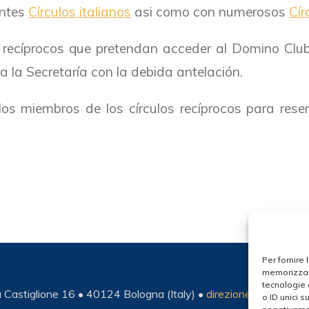
antes
Círculos italianos
asi como con numerosos
Cír
os recíprocos que pretendan acceder al Domino Clu
 a la Secretaría con la debida antelación.
los miembros de los círculos recíprocos para rese
Per fornire
memorizzare
tecnologie 
Castiglione 16 • 40124 Bologna (Italy) •
direzione@domino-clu
o ID unici s