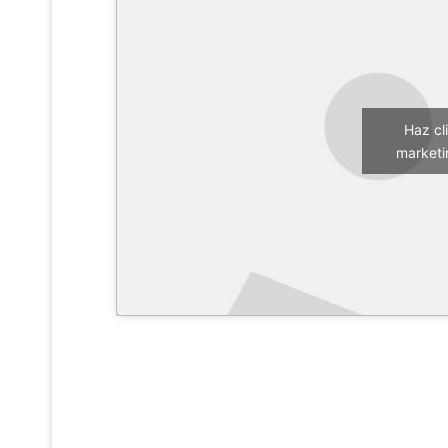
Haz cl
marketi